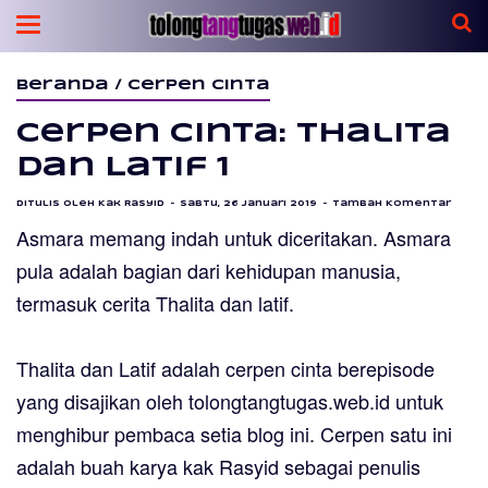
Beranda
/
Cerpen cinta
Cerpen Cinta: Thalita
dan Latif 1
Ditulis oleh
Kak Rasyid
Sabtu, 26 Januari 2019
Tambah Komentar
Asmara memang indah untuk diceritakan. Asmara
pula adalah bagian dari kehidupan manusia,
termasuk
cerita Thalita dan latif
.
Thalita dan Latif adalah cerpen cinta
berepisode
yang disajikan oleh tolongtangtugas.web.id untuk
menghibur pembaca setia blog ini.
Cerpen
satu ini
adalah buah karya kak Rasyid sebagai penulis