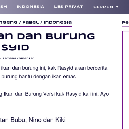
ISH
INDONESIA
LES PRIVAT
CERPEN
ngeng
/
Fabel
/
Indonesia
Pe
an dan Burung
asyid
Tambah Komentar
 ikan dan burung
ini, kak Rasyid akan bercerita
 burung hantu dengan ikan emas
.
 Ikan dan Burung Versi kak Rasyid
kali ini. Ayo
an Bubu, Nino dan Kiki