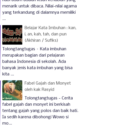
nabi adam adalah kisah kenabian yang
menarik untuk dibaca. Nilai-nilai agama
yang terkandung di dalamnya memiliki
...
Belajar Kata Imbuhan : kan,
i, an, kah, tah, dan pun
(Akhiran / Sufiks)
Tolongtangtugas – Kata imbuhan
merupakan bagian dari pelajaran
bahasa Indonesia di sekolah. Ada
banyak jenis kata imbuhan yang bisa
kita ...
Fabel Gajah dan Monyet
oleh kak Rasyid
Tolongtangtugas - Cerita
fabel gajah dan monyet ini berkisah
tentang gajah yang polos dan baik hati.
Ia sedih karena dibohongi Wowo si
mo...