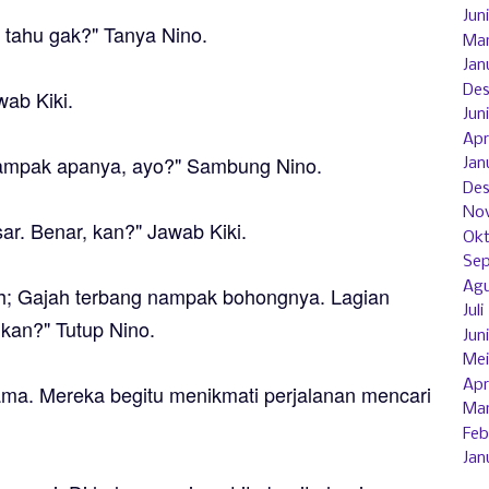
Juni
u tahu gak?" Tanya Nino.
Mar
Jan
De
wab Kiki.
Juni
Apri
 nampak apanya, ayo?" Sambung Nino.
Jan
De
No
r. Benar, kan?" Jawab Kiki.
Okt
Se
Agu
ah; Gajah terbang nampak bohongnya. Lagian
Juli
 kan?" Tutup Nino.
Juni
Mei
Apri
ama. Mereka begitu menikmati perjalanan mencari
Mar
Feb
Jan