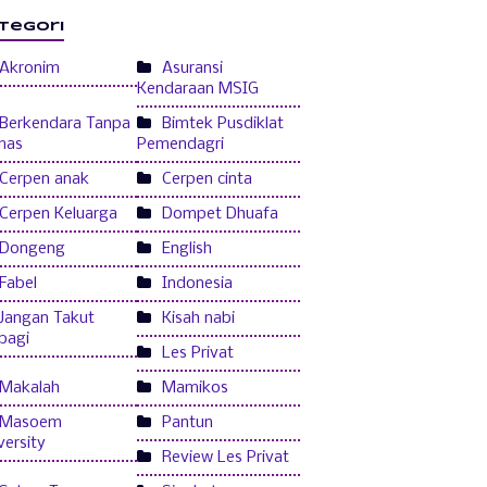
tegori
Akronim
Asuransi
Kendaraan MSIG
Berkendara Tanpa
Bimtek Pusdiklat
mas
Pemendagri
Cerpen anak
Cerpen cinta
Cerpen Keluarga
Dompet Dhuafa
Dongeng
English
Fabel
Indonesia
Jangan Takut
Kisah nabi
bagi
Les Privat
Makalah
Mamikos
Masoem
Pantun
versity
Review Les Privat