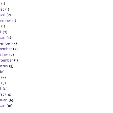
(1)
et
(1)
uari
(2)
sember
(1)
(1)
l
(2)
uari
(4)
sember
(5)
vember
(2)
ober
(2)
ptember
(1)
stus
(3)
(8)
(5)
(8)
l
(6)
et
(16)
ruari
(16)
uari
(18)