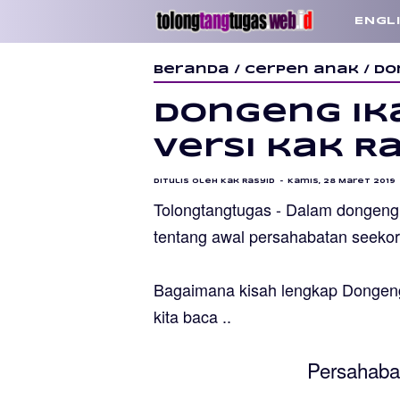
ENGL
Beranda
/
Cerpen anak
/
Do
Dongeng Ik
Versi kak R
Ditulis oleh
Kak Rasyid
Kamis, 28 Maret 2019
Tolongtangtugas - Dalam
dongeng
tentang awal
persahabatan seekor
Bagaimana kisah lengkap
Dongeng
kita baca ..
Persahabat