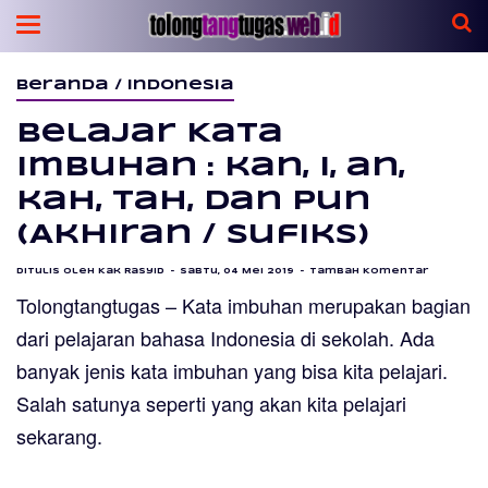
Beranda
/
Indonesia
Belajar Kata
Imbuhan : kan, i, an,
kah, tah, dan pun
(Akhiran / Sufiks)
Ditulis oleh
Kak Rasyid
Sabtu, 04 Mei 2019
Tambah Komentar
Tolongtangtugas –
Kata imbuhan
merupakan bagian
dari pelajaran bahasa Indonesia di sekolah. Ada
banyak
jenis kata imbuhan
yang bisa kita pelajari.
Salah satunya seperti yang akan kita pelajari
sekarang.